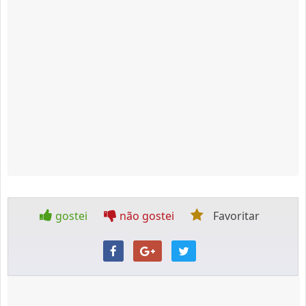
gostei
não gostei
Favoritar