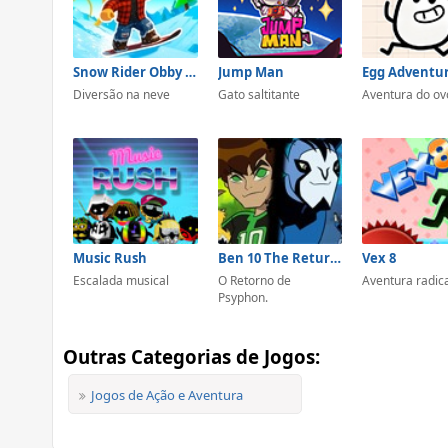
Snow Rider Obby Parkour
Jump Man
Egg Adventur
Diversão na neve
Gato saltitante
Aventura do ov
Music Rush
Ben 10 The Return Of Psyphon
Vex 8
Escalada musical
O Retorno de
Aventura radic
Psyphon.
Outras Categorias de Jogos:
Jogos de Ação e Aventura