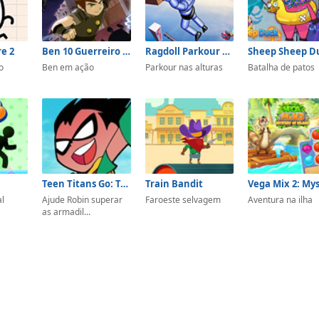
e 2
Ben 10 Guerreiro Samurai
Ragdoll Parkour Simulator
Sheep Sheep D
o
Ben em ação
Parkour nas alturas
Batalha de patos
Teen Titans Go: Tower Lockdown
Train Bandit
al
Ajude Robin superar
Faroeste selvagem
Aventura na ilha
as armadil...