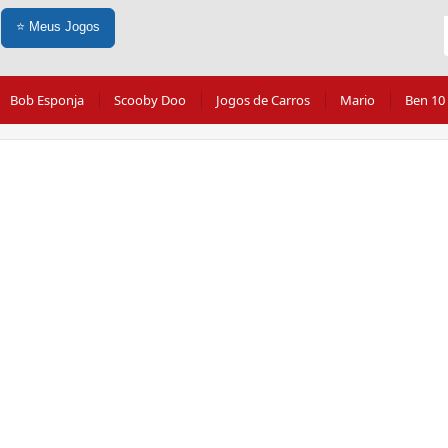
⭐
Meus Jogos
Bob Esponja
Scooby Doo
Jogos de Carros
Mario
Ben 10