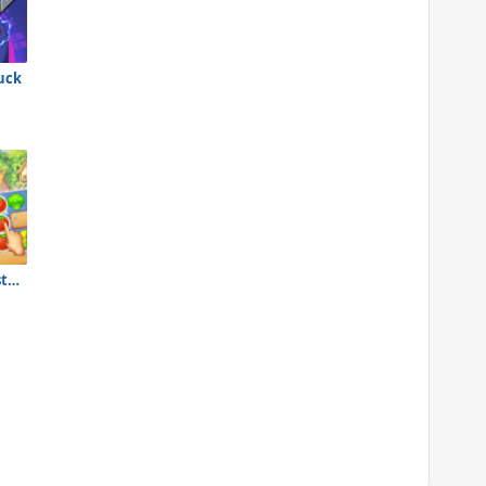
uck
Vega Mix 2: Mystery of Island