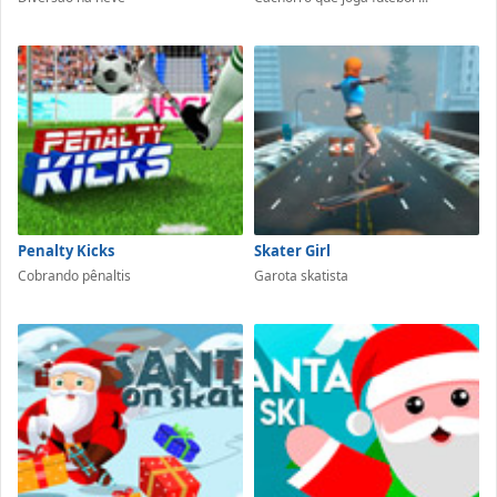
Penalty Kicks
Skater Girl
Cobrando pênaltis
Garota skatista