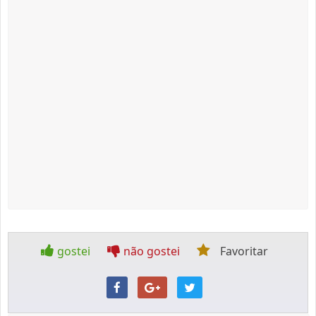
gostei
não gostei
Favoritar