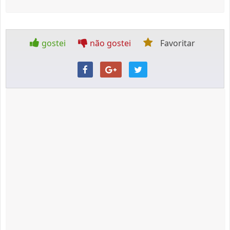
gostei
não gostei
Favoritar