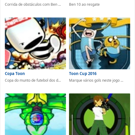
Corrida de obstáculos com Ben ...
Ben 10 ao resgate
Copa Toon
Toon Cup 2016
Copa do munto de futebol dos d...
Marque vários gols neste jogo ...