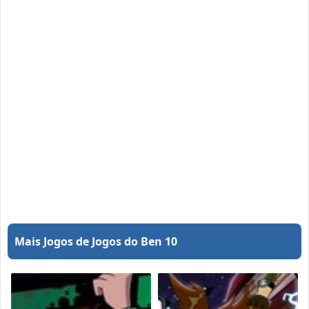
Mais Jogos de Jogos do Ben 10