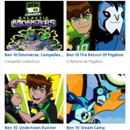
Ben 10 Omniverse: Campeões Galácticos
Ben 10 The Return Of Psyphon
Campeões Galácticos
O Retorno de Psyphon.
Ben 10: Undertown Runner
Ben 10: Steam Camp