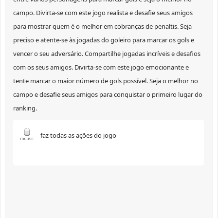
campo. Divirta-se com este jogo realista e desafie seus amigos
para mostrar quem é o melhor em cobranças de penaltis. Seja
preciso e atente-se às jogadas do goleiro para marcar os gols e
vencer o seu adversário. Compartilhe jogadas incríveis e desafios
com os seus amigos. Divirta-se com este jogo emocionante e
tente marcar o maior número de gols possível. Seja o melhor no
campo e desafie seus amigos para conquistar o primeiro lugar do
ranking.
faz todas as ações do jogo