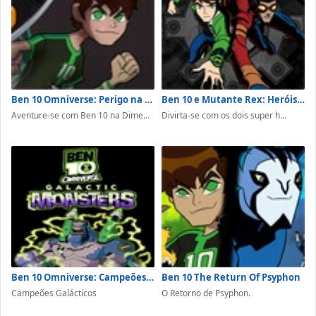
Ben 10 Omniverse: Perigo na Dimensão 12
Ben 10 e Mutante Rex: Heróis Unidos
Aventure-se com Ben 10 na Dime...
Divirta-se com os dois super h...
Ben 10 Omniverse: Campeões Galácticos
Ben 10 The Return Of Psyphon
Campeões Galácticos
O Retorno de Psyphon.