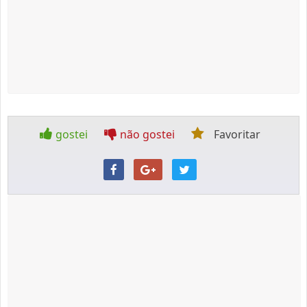
gostei
não gostei
Favoritar