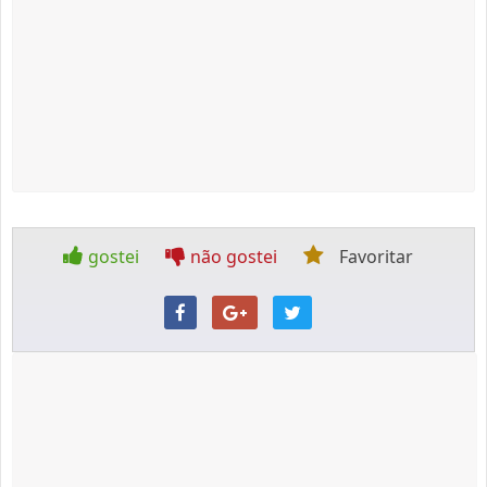
gostei
não gostei
Favoritar