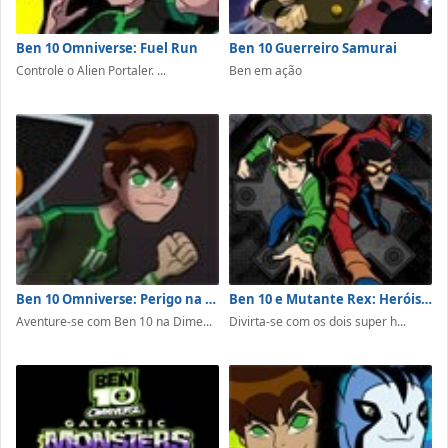
Ben 10 Omniverse: Fuel Run
Ben 10 Guerreiro Samurai
Controle o Alien Portaler. ...
Ben em ação
Ben 10 Omniverse: Perigo na Dimensão 12
Ben 10 e Mutante Rex: Heróis Unidos
Aventure-se com Ben 10 na Dime...
Divirta-se com os dois super h...