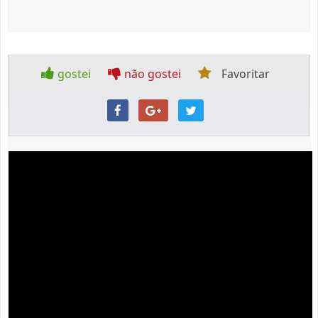
gostei
não gostei
Favoritar