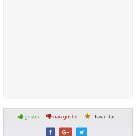
gostei
não gostei
Favoritar