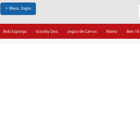
⭐
Meus Jogos
Bob Esponja
Scooby Doo
Jogos de Carros
Mario
Ben 10