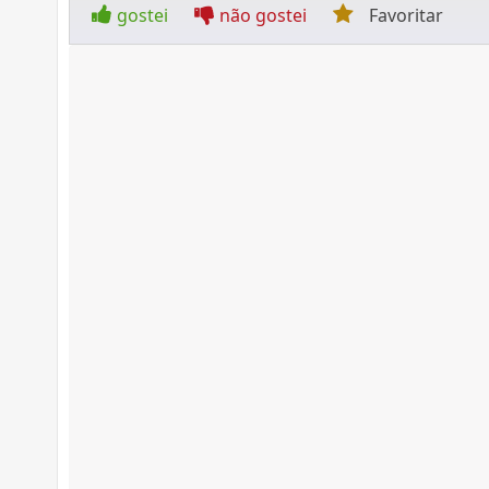
gostei
não gostei
Favoritar