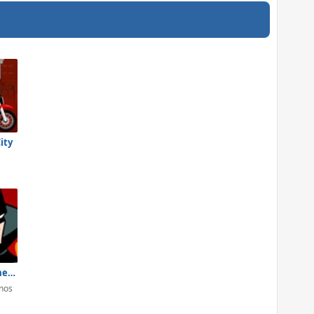
ity
Batman in Crime Wave
nos