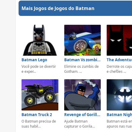
Mais Jogos de Jogos do Batman
Batman Lego
Batman Vs zombies
Você pode se divertir
Elimine os zumbis de
Derrote os ca
e exper...
Gotham. ...
e chefões ...
Batman Truck 2
Revenge of Gorilla Grodd
O Batman precisa de
Ajude Batman
Batman está e
suas habil...
capturar o Gorila...
apuros nas ruas