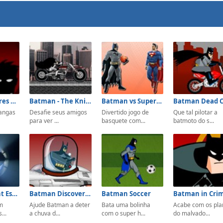
The Adventures of Batman and Robin
Batman - The Knight Rider
Batman vs Superman Basketball
Batman Dead C
pangas
Desafie seus amigos
Divertido jogo de
Que tal pilotar a
para ver ...
basquete com...
batmoto do s...
Batman Night Escape
Batman Discover The Mars
Batman Soccer
m
Ajude Batman a deter
Bata uma bolinha
Acabe com os pla
...
a chuva d...
com o super h...
do malvado...