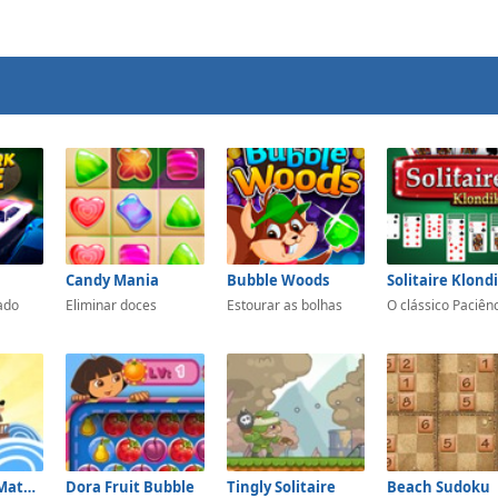
Candy Mania
Bubble Woods
Solitaire Klond
ado
Eliminar doces
Estourar as bolhas
O clássico Paciên
Pirates! The Match-3
Dora Fruit Bubble
Tingly Solitaire
Beach Sudoku