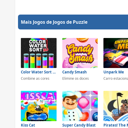
Mais Jogos de Jogos de Puzzle
Color Water Sort 3D
Candy Smash
Unpark Me
Combine as cores
Elimine os doces
Carro estacion
Kiss Cat
Super Candy Blast