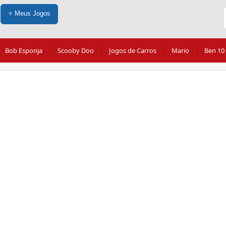
⭐
Meus Jogos
Bob Esponja
Scooby Doo
Jogos de Carros
Mario
Ben 10