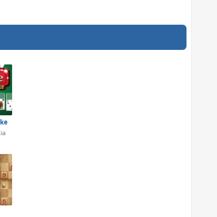
ike
cia