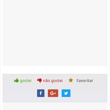
gostei
não gostei
Favoritar