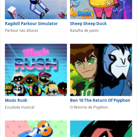
Ragdoll Parkour Simulator
Sheep Sheep Duck
Parkour nas alturas
Batalha de patos
Music Rush
Ben 10 The Return Of Psyphon
Escalada musical
O Retorno de Psyphon.