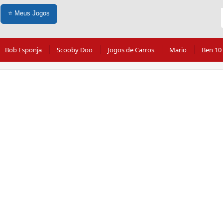
⭐
Meus Jogos
Bob Esponja
Scooby Doo
Jogos de Carros
Mario
Ben 10