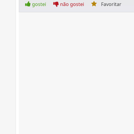
gostei
não gostei
Favoritar