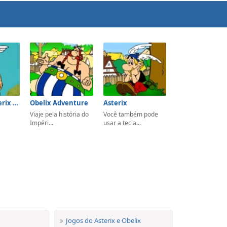
Wake Up Asterix & Obelix
Obelix Adventure
Asterix
Viaje pela história do
Você também pode
Impéri...
usar a tecla...
Jogos do Asterix e Obelix