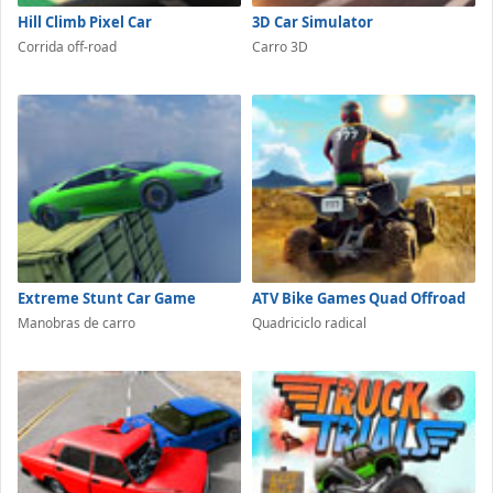
Hill Climb Pixel Car
3D Car Simulator
Corrida off-road
Carro 3D
Extreme Stunt Car Game
ATV Bike Games Quad Offroad
Manobras de carro
Quadriciclo radical