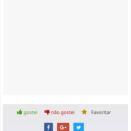
gostei
não gostei
Favoritar