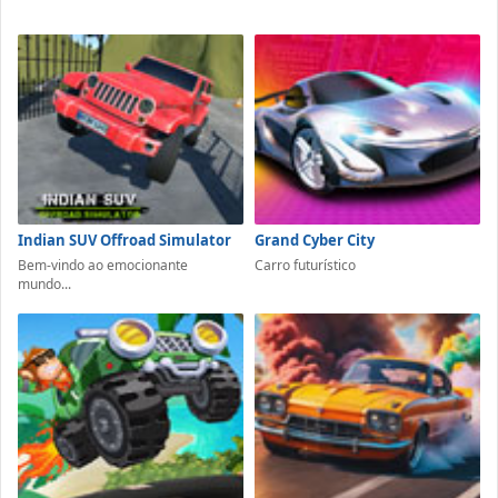
Indian SUV Offroad Simulator
Grand Cyber City
Bem-vindo ao emocionante
Carro futurístico
mundo...