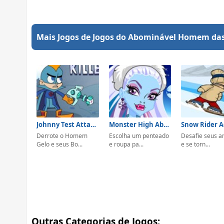
Mais Jogos de Jogos do Abominável Homem da
Johnny Test Attack Of The Killer Snowmen
Monster High Abbey Bominable
Derrote o Homem
Escolha um penteado
Desafie seus a
Gelo e seus Bo...
e roupa pa...
e se torn...
Outras Categorias de Jogos: