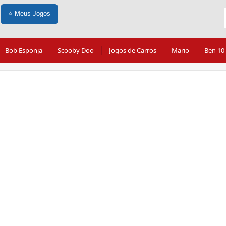
⭐
Meus Jogos
Bob Esponja
Scooby Doo
Jogos de Carros
Mario
Ben 10