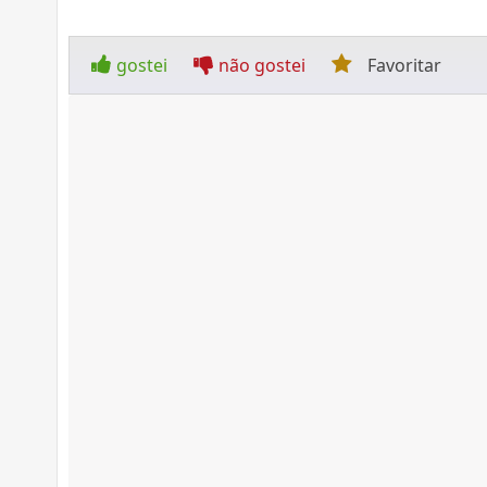
gostei
não gostei
Favoritar