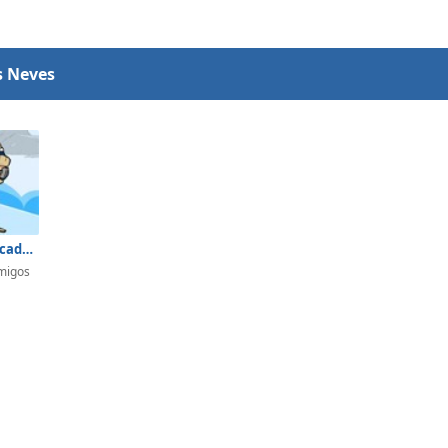
s Neves
Snow Rider Academy
migos