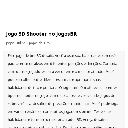
Jogo 3D Shooter no JogosBR
Jogos Online
»
Jogos de Tiro
Esse jogo de tiro 3D desafia você a usar sua habilidade e precisão
para acertar os alvos em diferentes posições e direções. Compita
com outros jogadores para ver quem é o melhor atirador. Você
pode escolher entre diferentes armas e aprimorar suas
habilidades de tiro e pontaria. O jogo também oferece diferentes
tipos de modos de jogo, como desafios de velocidade, jogos de
sobrevivência, desafios de precisão e muito mais. Você pode jogar
em vários cenários e com outros jogadores online. Teste suas
habilidades e torne-se o melhor atirador 3D. Vença desafios,
acumule pontos e suba de nível. Divirta-se com o melhor jogo de