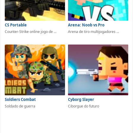
CS Portable
Arena: Noob vs Pro
Counter-Strike online jogo de ...
Arena de tiro multijogadores ...
Soldiers Combat
Cyborg Slayer
Soldado de guerra
Ciborgue do futuro