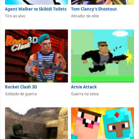
Agent Walker vs Skibidi Toilets
Tom Clancy's Shootout
Tiro ao alvo
Atirador de elite
Rocket Clash 3D
Arnie Attack
Soldado de guerra
Guerra na selva