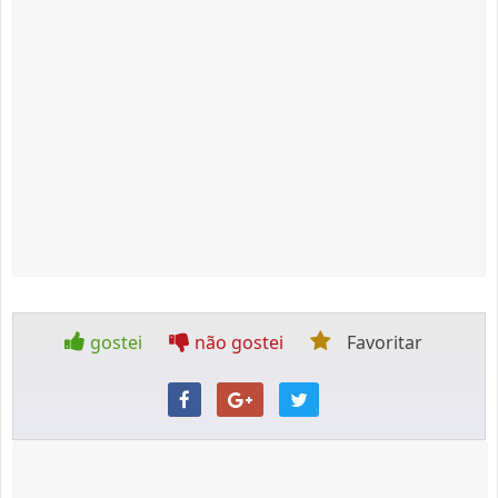
gostei
não gostei
Favoritar